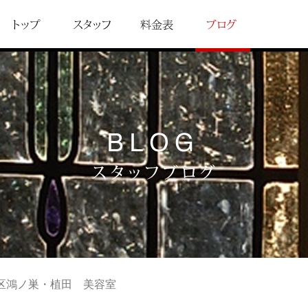
白区鴻ノ巣・植田 美容室